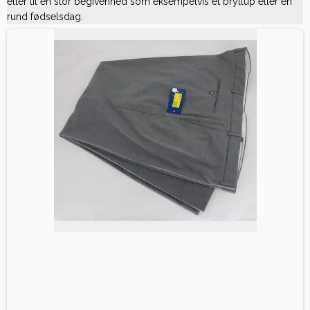
eller til en stor begivenhed som eksempelvis et bryllup eller en
rund fødselsdag.