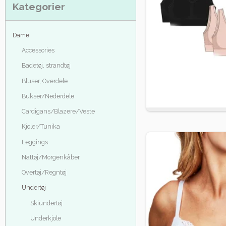
Kategorier
Dame
Accessories
Badetøj, strandtøj
Bluser, Overdele
Bukser/Nederdele
Cardigans/Blazere/Veste
Kjoler/Tunika
Leggings
Nattøj/Morgenkåber
Overtøj/Regntøj
Undertøj
Skiundertøj
Underkjole