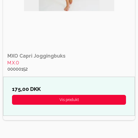
MXO Capri Joggingbuks
M.X.O
00000152
175,00 DKK
Vis produkt