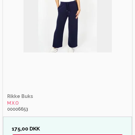
Rikke Buks
M.X.O
00006653
175,00 DKK