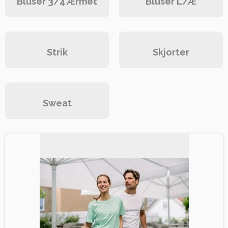
Bluser 3/4 Ærmet
Bluser L/Æ
Strik
Skjorter
Sweat