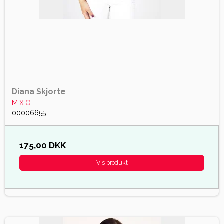
Diana Skjorte
M.X.O
00006655
175,00 DKK
Vis produkt