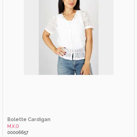
Bolette Cardigan
M.X.O
00006657