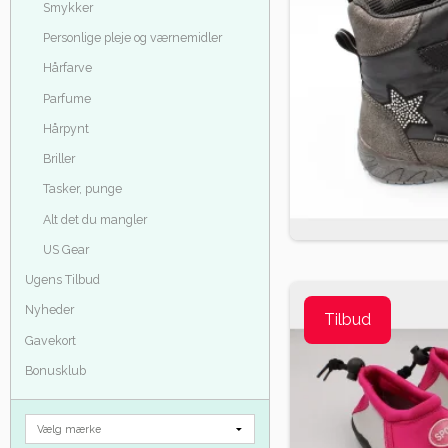
Smykker
Personlige pleje og værnemidler
Hårfarve
Parfume
Hårpynt
Briller
Tasker, punge
Alt det du mangler
US Gear
Ugens Tilbud
Nyheder
Tilbud
Gavekort
Bonusklub