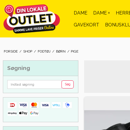
DAME
DAME +
HERR
GAVEKORT
BONUSKL
FORSIDE
/
SHOP
/
FODTØJ
/
BØRN
/
PIGE
Søgning
Søg