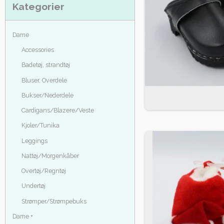
Kategorier
Dame
Accessories
Badetøj, strandtøj
Bluser, Overdele
Bukser/Nederdele
Cardigans/Blazere/Veste
Kjoler/Tunika
Leggings
Nattøj/Morgenkåber
Overtøj/Regntøj
Undertøj
Strømper/Strømpebuks
Dame +