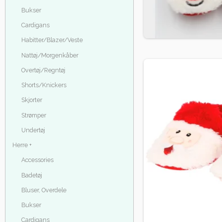
Bukser
Cardigans
Habitter/Blazer/Veste
Nattøj/Morgenkåber
Overtøj/Regntøj
Shorts/Knickers
Skjorter
Strømper
Undertøj
Herre +
Accessories
Badetøj
Bluser, Overdele
Bukser
Cardigans