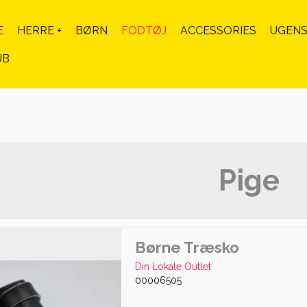
E
HERRE +
BØRN
FODTØJ
ACCESSORIES
UGENS
UB
Pige
Børne Træsko
Din Lokale Outlet
00006505