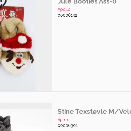
Jule Booties Ass-0
Apollo
00006132
Stine Texstøvle M/Vel
Sprox
00006301