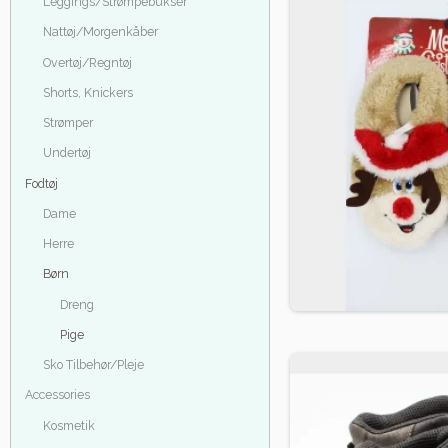
Leggings/Strømpebukser
Nattøj/Morgenkåber
Overtøj/Regntøj
Shorts, Knickers
Strømper
Undertøj
Fodtøj
Dame
Herre
Børn
Dreng
Pige
Sko Tilbehør/Pleje
Accessories
Kosmetik