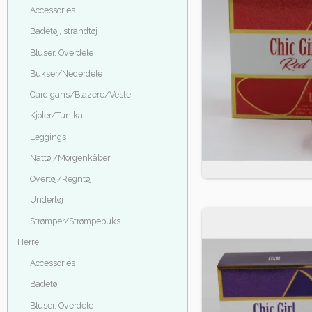
Accessories
Badetøj, strandtøj
Bluser, Overdele
Bukser/Nederdele
Cardigans/Blazere/Veste
Kjoler/Tunika
Leggings
Nattøj/Morgenkåber
Overtøj/Regntøj
Undertøj
Strømper/Strømpebuks
Herre
Accessories
Badetøj
Bluser, Overdele