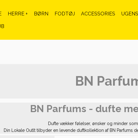
E
HERRE +
BØRN
FODTØJ
ACCESSORIES
UGENS
UB
BN Parfu
BN Parfums - dufte med
Dufte vækker følelser, ønsker og minder som fø
Din Lokale Outlt tilbyder en levende duftkollektion af BN Parfums der