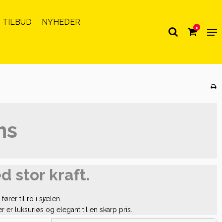
 TILBUD
NYHEDER
0
ms
 stor kraft.
rer til ro i sjælen.
 er luksuriøs og elegant til en skarp pris.