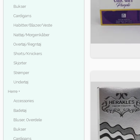
Bukser
Cardigans
Habitter/Blazer/Veste
Nattøj/Morgenkåber
Overtøj/Regntøj
Shorts/Knickers
Skjorter
Strømper
Undertøj
Herre +
Accessories
Badetøj
Bluser, Overdele
Bukser
Cardigans