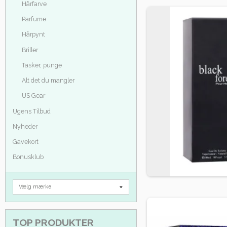
Hårfarve
Parfume
Hårpynt
Briller
Tasker, punge
Alt det du mangler
US Gear
Ugens Tilbud
Nyheder
Gavekort
Bonusklub
TOP PRODUKTER