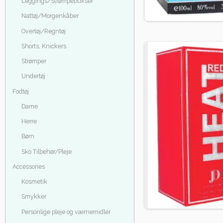
Leggings/Strømpebukser
Nattøj/Morgenkåber
Overtøj/Regntøj
Shorts, Knickers
Strømper
Undertøj
Fodtøj
Dame
Herre
Børn
Sko Tilbehør/Pleje
Accessories
Kosmetik
Smykker
Personlige pleje og værnemidler