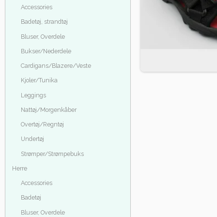
Accessories
Badetøj, strandtøj
Bluser, Overdele
Bukser/Nederdele
Cardigans/Blazere/Veste
Kjoler/Tunika
Leggings
Nattøj/Morgenkåber
Overtøj/Regntøj
Undertøj
Strømper/Strømpebuks
Herre
Accessories
Badetøj
Bluser, Overdele