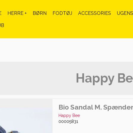
E
HERRE +
BØRN
FODTØJ
ACCESSORIES
UGENS
UB
Happy B
Bio Sandal M. Spænde
Happy Bee
00005831