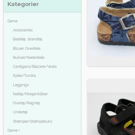
Kategorier
Dame
Accessories
Badetøj, strandtøj
Bluser, Overdele
Bukser/Nederdele
Cardigans/Blazere/Veste
Kjoler/Tunika
Leggings
Nattøj/Morgenkåber
Overtøj/Regntøj
Undertøj
Strømper/Strømpebuks
Dame +