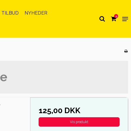
 TILBUD
NYHEDER
0
ee
r
125,00 DKK
Vis produkt