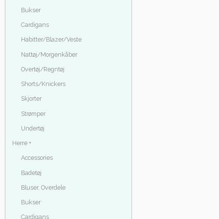
Bukser
Cardigans
Habitter/Blazer/Veste
Nattøj/Morgenkåber
Overtøj/Regntøj
Shorts/Knickers
Skjorter
Strømper
Undertøj
Herre +
Accessories
Badetøj
Bluser, Overdele
Bukser
Cardigans