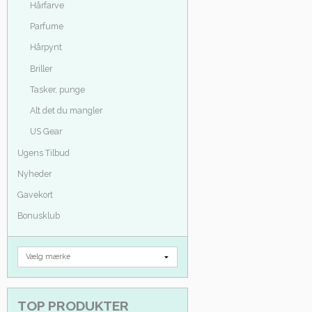
Hårfarve
Parfume
Hårpynt
Briller
Tasker, punge
Alt det du mangler
US Gear
Ugens Tilbud
Nyheder
Gavekort
Bonusklub
TOP PRODUKTER