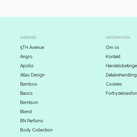
MÆRKER
INFORMATION
5TH Avenue
Om os
Angro
Kontakt
Apollo
Handelsbetinge
Atlas Design
Databehandling
Bamboo
Cookies
Basics
Fortrydelsesfo
Berntson
Blend
BN Parfums
Body Collection