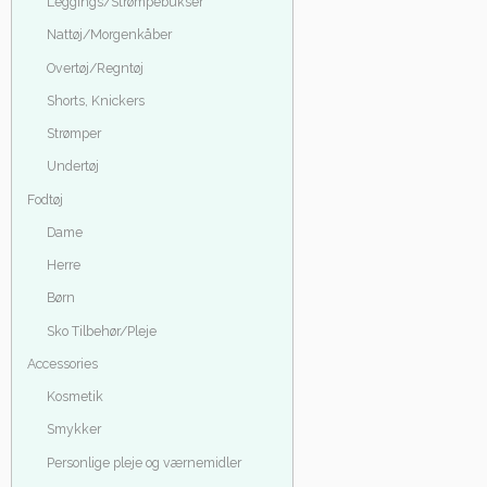
Leggings/Strømpebukser
Nattøj/Morgenkåber
Overtøj/Regntøj
Shorts, Knickers
Strømper
Undertøj
Fodtøj
Dame
Herre
Børn
Sko Tilbehør/Pleje
Accessories
Kosmetik
Smykker
Personlige pleje og værnemidler