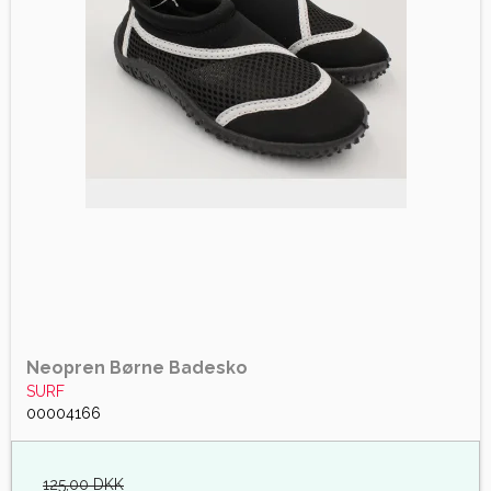
Neopren Børne Badesko
SURF
00004166
125,00 DKK